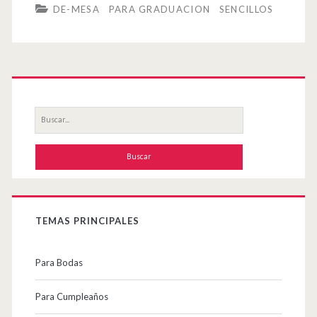
DE-MESA
PARA GRADUACION
SENCILLOS
mesa
calas
blancas
Primary
y
Sidebar
Buscar
sombrillas
por:
chinas
TEMAS PRINCIPALES
Para Bodas
Para Cumpleaños