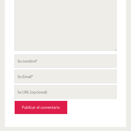
Su
nombre
Su
Email
La
URL
de
su
página
web