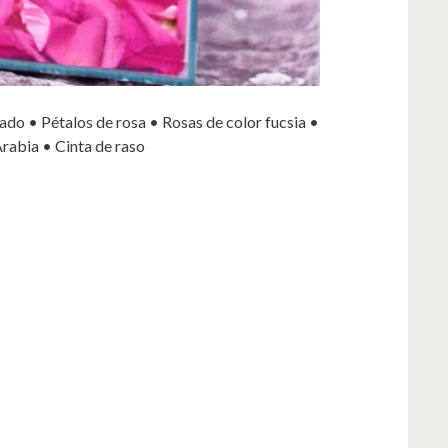
ado • Pétalos de rosa • Rosas de color fucsia •
Arabia • Cinta de raso