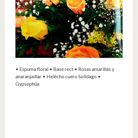
• Espuma floral • Base rect • Rosas amarillas y
anaranjadlar • Helécho cuero Solidago •
Gypsophüa