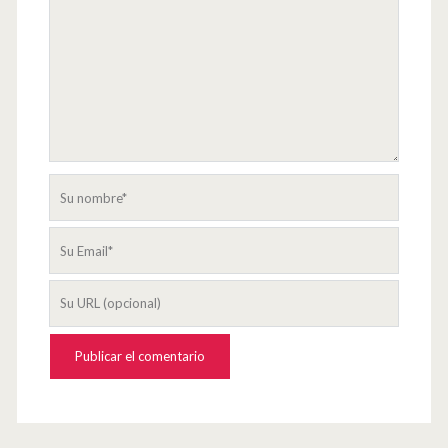
Su
nombre
Su
Email
La
URL
de
su
página
web