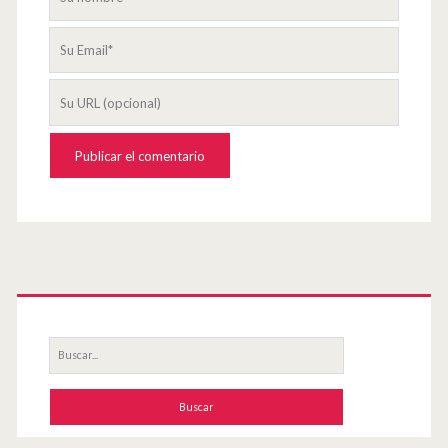
nombre
Su
Email
La
URL
de
su
página
web
Primary
Sidebar
Buscar
por: