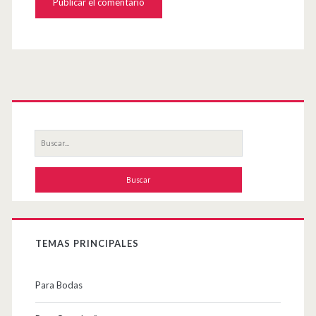
su
página
web
Primary
Sidebar
Buscar
por:
TEMAS PRINCIPALES
Para Bodas