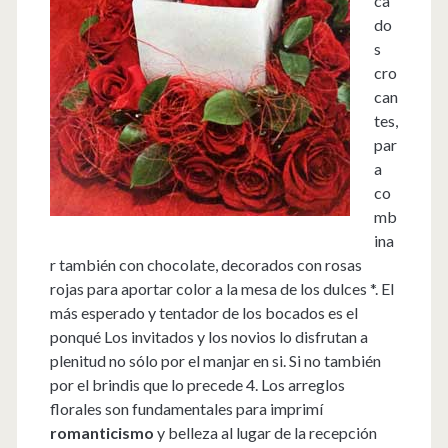
ca
do
s
cro
can
tes,
par
a
co
mb
ina
r también con chocolate, decorados con rosas
rojas para aportar color a la mesa de los dulces *. El
más esperado y tentador de los bocados es el
ponqué Los invitados y los novios lo disfrutan a
plenitud no sólo por el manjar en si. Si no también
por el brindis que lo precede 4. Los arreglos
florales son fundamentales para imprimí
romanticismo
y belleza al lugar de la recepción