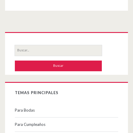
página
web
Primary
Sidebar
Buscar
por:
TEMAS PRINCIPALES
Para Bodas
Para Cumpleaños