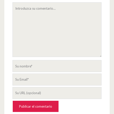
Su
comentario
Su
nombre
Su
Email
La
URL
de
su