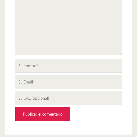
comentario
Su
nombre
Su
Email
La
URL
de
su
página
web