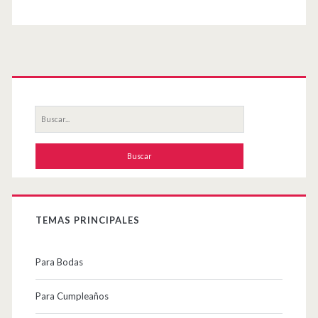
web
Primary
Sidebar
Buscar
por:
TEMAS PRINCIPALES
Para Bodas
Para Cumpleaños