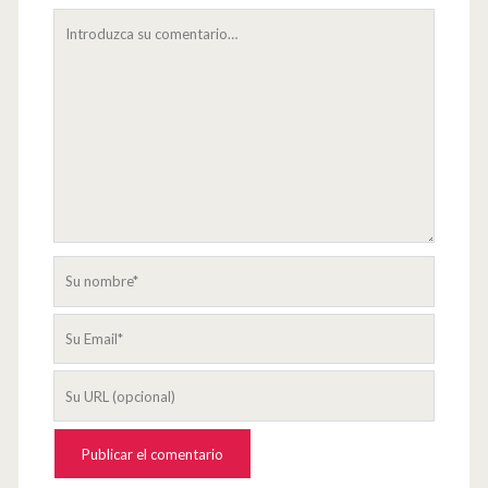
Su
comentario
Su
nombre
Su
Email
La
URL
de
su
página