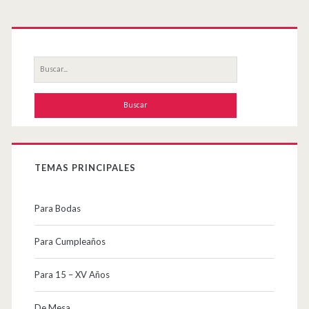
Primary
Sidebar
Buscar
por:
TEMAS PRINCIPALES
Para Bodas
Para Cumpleaños
Para 15 – XV Años
De Mesa