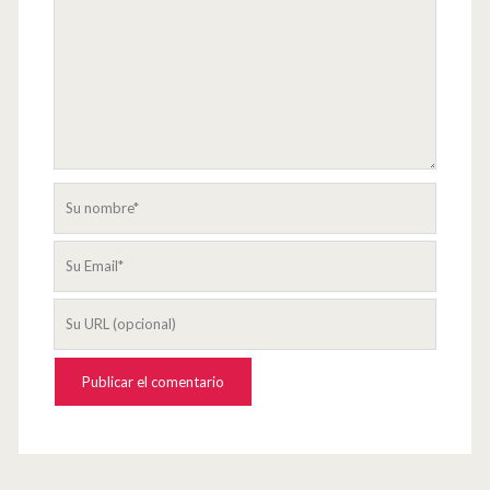
Su
nombre
Su
Email
La
URL
de
su
página
web