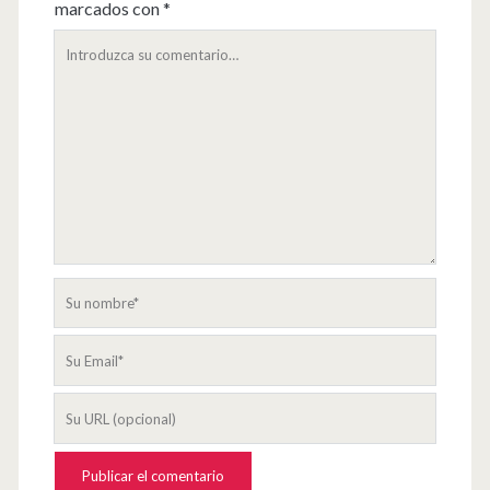
marcados con
*
Su
comentario
Su
nombre
Su
Email
La
URL
de
su