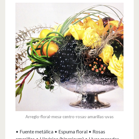
Arreglo-floral-mesa-centro-rosas-amarillas-uvas
• Fuente metálica • Espuma floral • Rosas
amarillas • Hipérico (hipericum) • Uvas moradas