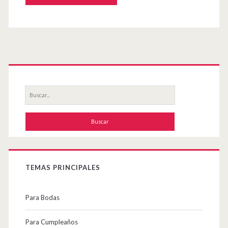
página
web
Primary
Sidebar
Buscar
por:
TEMAS PRINCIPALES
Para Bodas
Para Cumpleaños