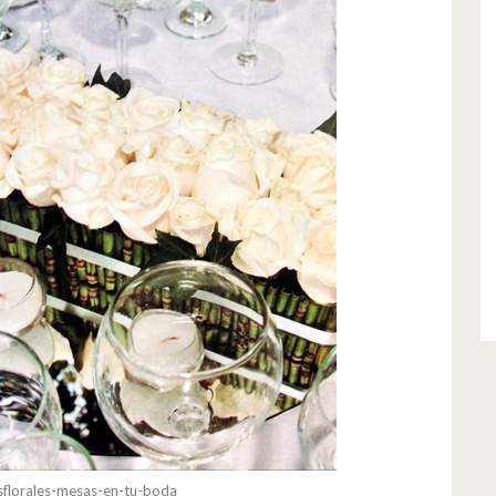
sflorales-mesas-en-tu-boda