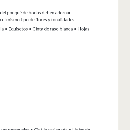
la del ponqué de bodas deben adornar
l mismo tipo de flores y tonalidades
la • Equisetos • Cinta de raso blanca • Hojas
sos portavelas • Cintila variegada • Hojas de