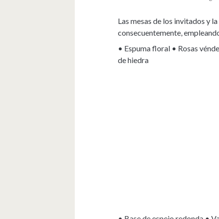
Las mesas de los invitados y 
consecuentemente, empleando e
• Espuma floral • Rosas vénde
de hiedra
• Base de espejo redonda • Va